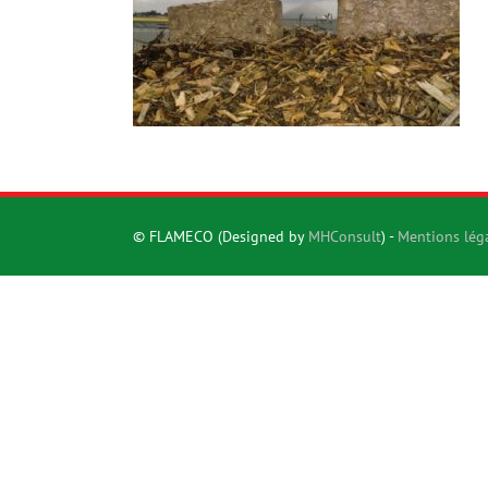
© FLAMECO (Designed by
MHConsult
) -
Mentions lég