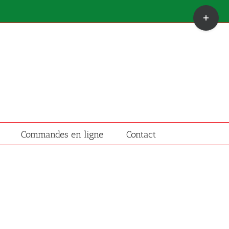
Bascule
de
la
zone
de
la
barre
coulissante
Commandes en ligne
Contact