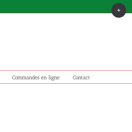
Bascule
de
la
zone
de
la
barre
coulissante
Commandes en ligne
Contact