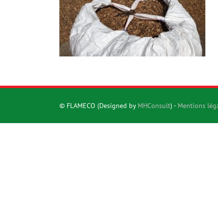
© FLAMECO (Designed by
MHConsult
) -
Mentions lég